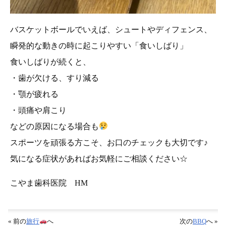
バスケットボールでいえば、シュートやディフェンス、
瞬発的な動きの時に起こりやすい「食いしばり」
食いしばりが続くと、
・歯が欠ける、すり減る
・顎が疲れる
・頭痛や肩こり
などの原因になる場合も
スポーツを頑張る方こそ、お口のチェックも大切です♪
気になる症状があればお気軽にご相談ください☆
こやま歯科医院 HM
« 前の
旅行
へ
次の
BBQ
へ »