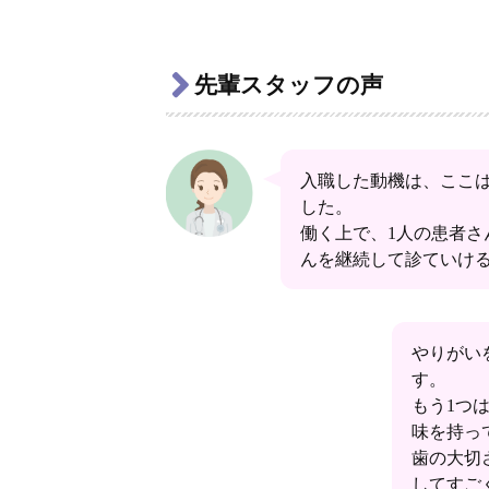
先輩スタッフの声
入職した動機は、ここ
した。
働く上で、1人の患者
んを継続して診ていけ
やりがい
す。
もう1つ
味を持っ
歯の大切
してすご