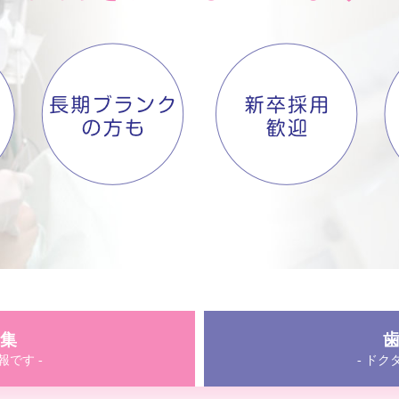
集
報です -
- ドク