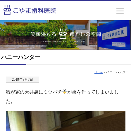
ハニーハンター
Home
» ハニーハンター
2019年8月7日
我が家の天井裏にミツバチ
が巣を作ってしまいまし
た。