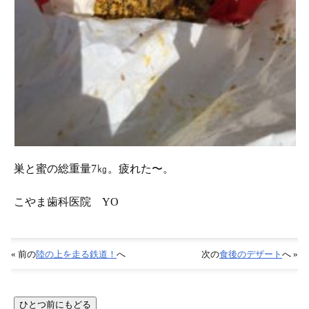
巣と蜜の総重量7㎏。疲れた〜。
こやま歯科医院 YO
« 前の
陸の上を走る鉄道！
へ
次の
食後のデザート
へ »