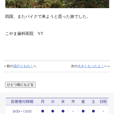
四国、またバイクで来ようと思った旅でした。
こやま歯科医院 YT
« 前の
流行りもの！
へ
次の
大きくなったよ！
へ »