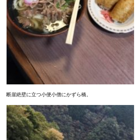
断崖絶壁に立つ小便小僧にかずら橋。