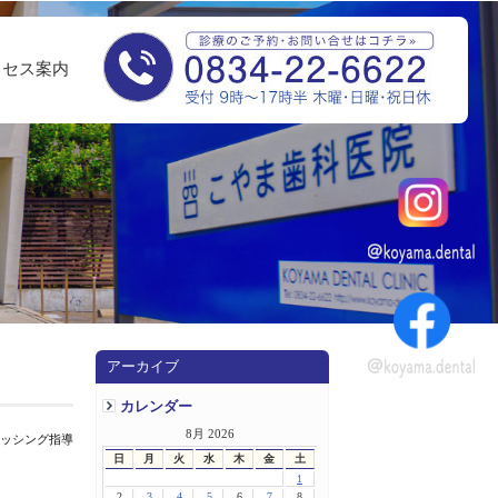
クセス案内
アーカイブ
カレンダー
8月 2026
ラッシング指導
日
月
火
水
木
金
土
1
2
3
4
5
6
7
8