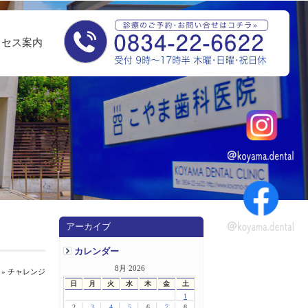
クセス案内
アーカイブ
カレンダー
8月 2026
» チャレンジ
日
月
火
水
木
金
土
1
2
3
4
5
6
7
8