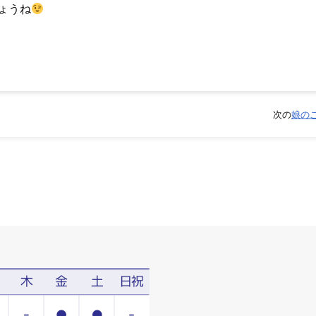
ょうね
次の
娘の