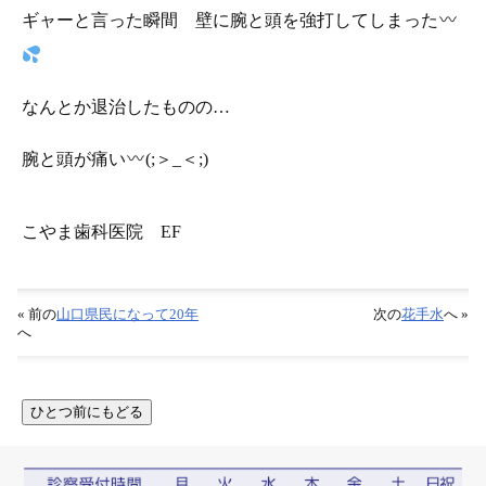
ギャーと言った瞬間 壁に腕と頭を強打してしまった
なんとか退治したものの…
腕と頭が痛い
(;＞_＜;)
こやま歯科医院 EF
« 前の
山口県民になって20年
次の
花手水
へ »
へ