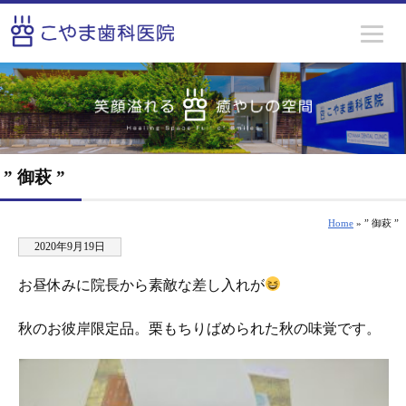
” 御萩 ”
Home
» ” 御萩 ”
2020年9月19日
お昼休みに院長から素敵な差し入れが
秋のお彼岸限定品。栗もちりばめられた秋の味覚です。