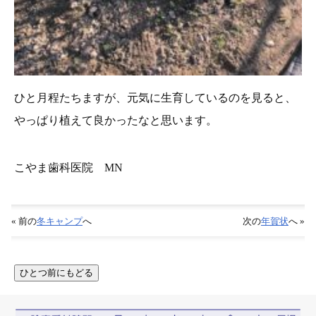
ひと月程たちますが、元気に生育しているのを見ると、
やっぱり植えて良かったなと思います。
こやま歯科医院 MN
« 前の
冬キャンプ
へ
次の
年賀状
へ »