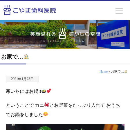
お家で…
Home
» お家で…
2021年1月23日
寒い冬にはお鍋!!
ということで カニ
とお野菜をたっぷり入れて おうち
でお鍋をしました