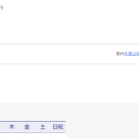
)
次の
今度は