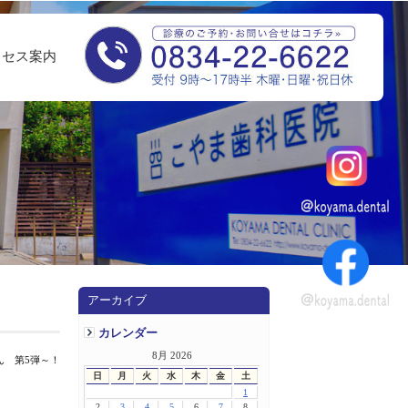
クセス案内
アーカイブ
カレンダー
8月 2026
ん 第5弾～！
日
月
火
水
木
金
土
1
2
3
4
5
6
7
8