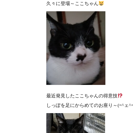
久々に登場～ここちゃん
最近発見したここちゃんの得意技
しっぽを足にからめてのお座り～(=^ェ^=