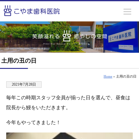
土用の丑の日
Home
» 土用の丑の日
2021年7月28日
毎年この時期スタッフ全員が揃った日を選んで、昼食は
院長から鰻をいただきます。
今年もやってきました！