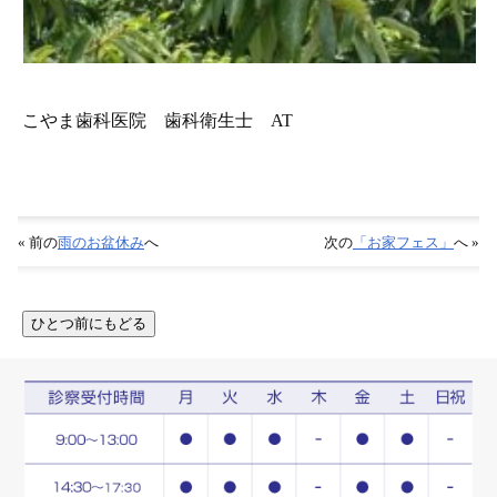
こやま歯科医院 歯科衛生士 AT
« 前の
雨のお盆休み
へ
次の
「お家フェス」
へ »