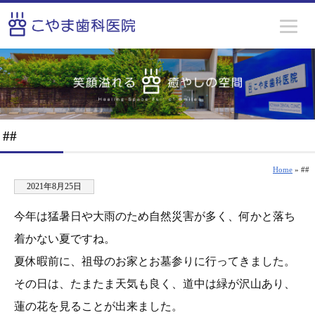
##
Home
» ##
2021年8月25日
今年は猛暑日や大雨のため自然災害が多く、何かと落ち
着かない夏ですね。
夏休暇前に、祖母のお家とお墓参りに行ってきました。
その日は、たまたま天気も良く、道中は緑が沢山あり、
蓮の花を見ることが出来ました。