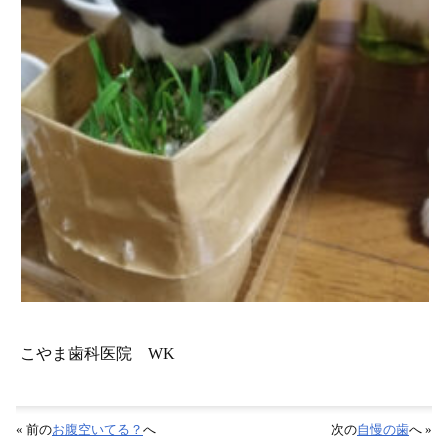
こやま歯科医院 WK
« 前の
お腹空いてる？
へ
次の
自慢の歯
へ »