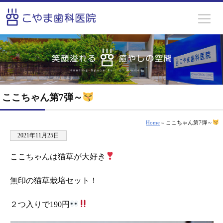
ここちゃん第7弾～
Home
» ここちゃん第7弾～
2021年11月25日
ここちゃんは猫草が大好き
無印の猫草栽培セット！
２つ入りで190円