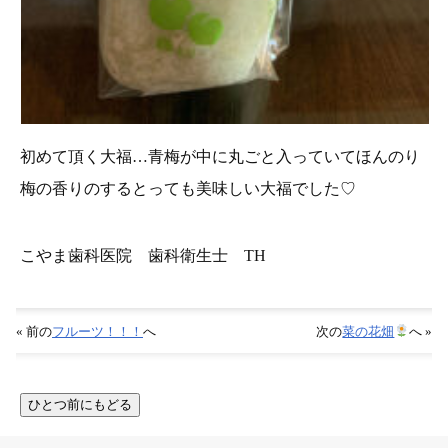
初めて頂く大福…青梅が中に丸ごと入っていてほんのり
梅の香りのするとっても美味しい大福でした♡
こやま歯科医院 歯科衛生士 TH
« 前の
フルーツ！！！
へ
次の
菜の花畑
へ »