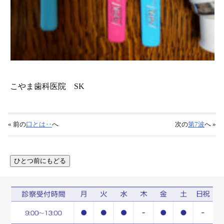
こやま歯科医院 SK
« 前の
口とは‥
へ
次の
第7波
へ »