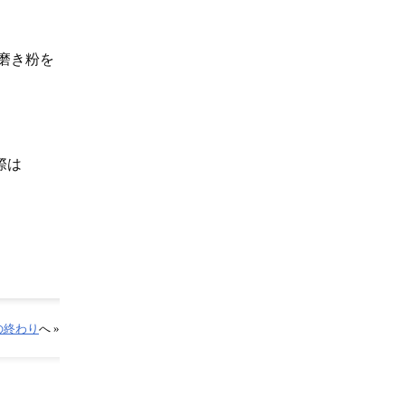
磨き粉を
際は
の終わり
へ »