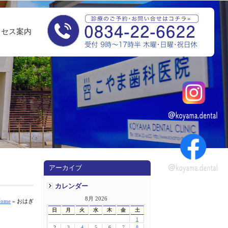
クセス案内
アーカイブ
カレンダー
8月 2026
ome
» おはぎ
日
月
火
水
木
金
土
1
2
3
4
5
6
7
8