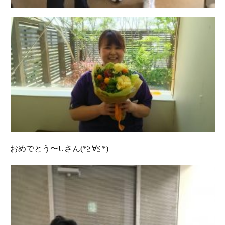
おめでとう〜Uさん(*≧∀≦*)