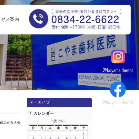
クセス案内
アーカイブ
カレンダー
8月 2026
生歯みがき大会
日
月
火
水
木
金
土
1
2
3
4
5
6
7
8