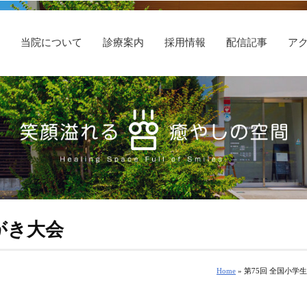
E
当院について
診療案内
採用情報
配信記事
ア
がき大会
Home
» 第75回 全国小学