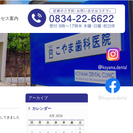
クセス案内
アーカイブ
カレンダー
8月 2026
演してきました
日
月
火
水
木
金
土
1
2
3
4
5
6
7
8