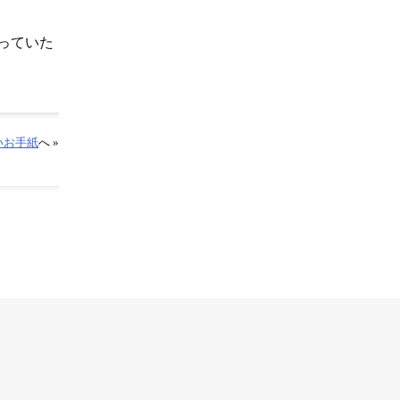
っていた
いお手紙
へ »