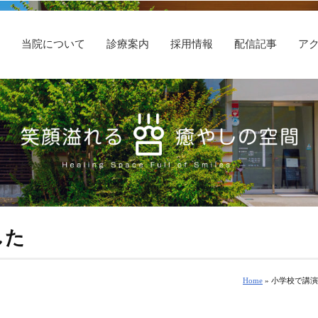
E
当院について
診療案内
採用情報
配信記事
ア
した
Home
» 小学校で講