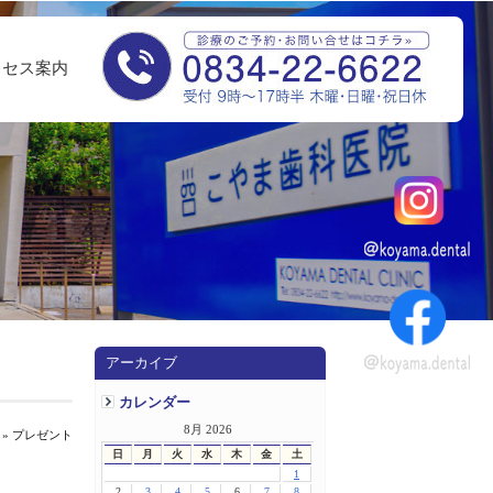
クセス案内
アーカイブ
カレンダー
8月 2026
» プレゼント
日
月
火
水
木
金
土
1
2
3
4
5
6
7
8