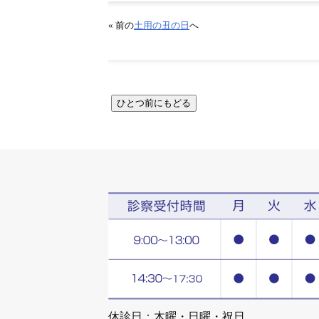
« 前の
土用の丑の日
へ
休診日：木曜・日曜・祝日