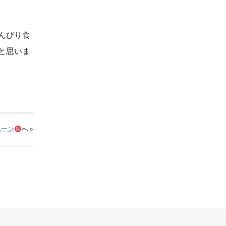
んびり食
と思いま
ペーン
へ »