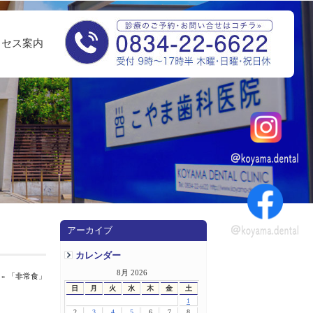
クセス案内
アーカイブ
カレンダー
8月 2026
» 「非常食」
日
月
火
水
木
金
土
1
2
3
4
5
6
7
8