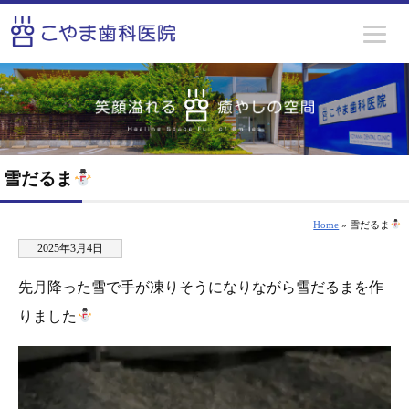
雪だるま
Home
» 雪だるま
2025年3月4日
先月降った雪で手が凍りそうになりながら雪だるまを作
りました