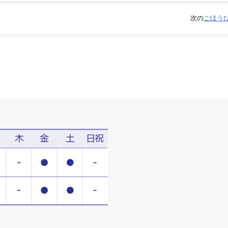
次の
ごほう