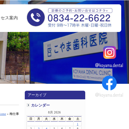
クセス案内
アーカイブ
カレンダー
8月 2026
ome
» 梅仕事
日
月
火
水
木
金
土
1
2
3
4
5
6
7
8