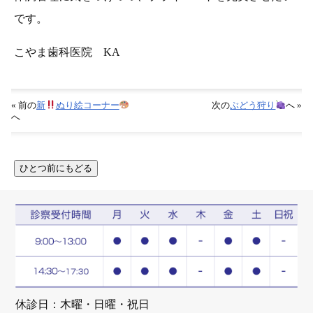
です。
こやま歯科医院 KA
« 前の
新
ぬり絵コーナー
次の
ぶどう狩り
へ »
へ
休診日：木曜・日曜・祝日