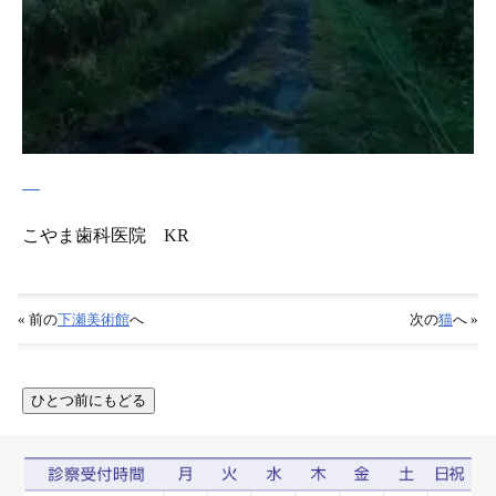
こやま歯科医院 KR
« 前の
下瀬美術館
へ
次の
猫
へ »