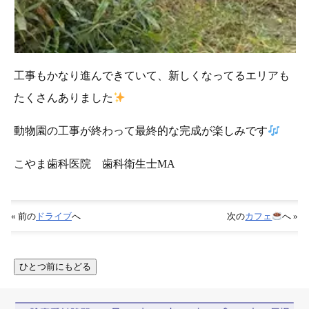
工事もかなり進んできていて、新しくなってるエリアも
たくさんありました
動物園の工事が終わって最終的な完成が楽しみです
こやま歯科医院 歯科衛生士MA
« 前の
ドライブ
へ
次の
カフェ
へ »