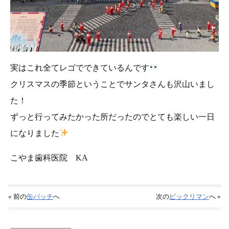
実はこれ全てレゴでできているんです
クリスマスの季節ということでサンタさんも沢山いまし
た！
ずっと行ってみたかった所だったのでとても楽しい一日
になりました
こやま歯科医院 KA
« 前の
缶バッチ
へ
次の
ビックリマン
へ »