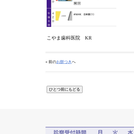
こやま歯科医院 KR
« 前の
お餅つき
へ