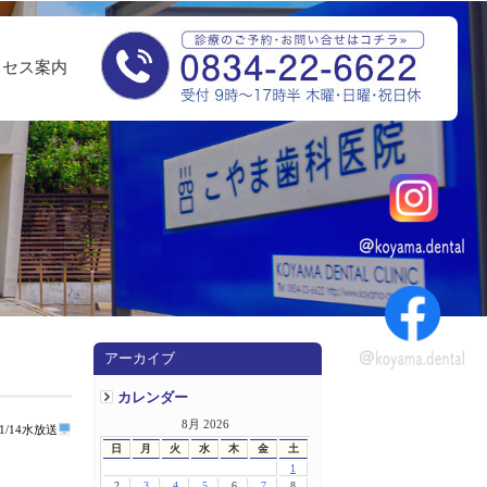
クセス案内
アーカイブ
カレンダー
8月 2026
 1/14水放送
日
月
火
水
木
金
土
1
2
3
4
5
6
7
8