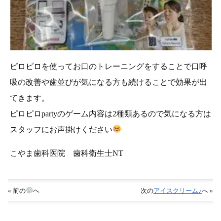
ピロピロを使ってお口のトレーニングをすることで口呼
吸の改善や歯並びが気になる方も続けることで効果が出
てきます。
ピロピロpartyのゲーム内容は2種類あるので気になる方は
スタッフにお声掛けください
こやま歯科医院 歯科衛生士NT
« 前の
へ
次の
アイスクリーム♪
へ »