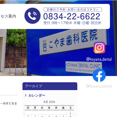
クセス案内
アーカイブ
カレンダー
8月 2026
» ゆきだるま
日
月
火
水
木
金
土
1
2
3
4
5
6
7
8