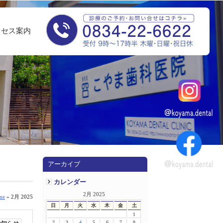
クセス案内
アーカイブ
カレンダー
2月 2025
me
» 2月 2025
日
月
火
水
木
金
土
1
2
3
4
5
6
7
8