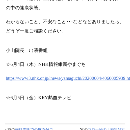
の中の健康状態。
わからないこと、不安なこと･･･などなどありましたら、
どうぞ一度ご相談ください。
小山院長 出演番組
☆6月4日（木）NHK情報維新やまぐち
https://www3.nhk.or.jp/lnews/yamaguchi/20200604/4060005939.h
☆6月5日（金）KRY熱血テレビ
« 前の
歯科受診での感染がご
次の
コロナ禍の「歯科ばな