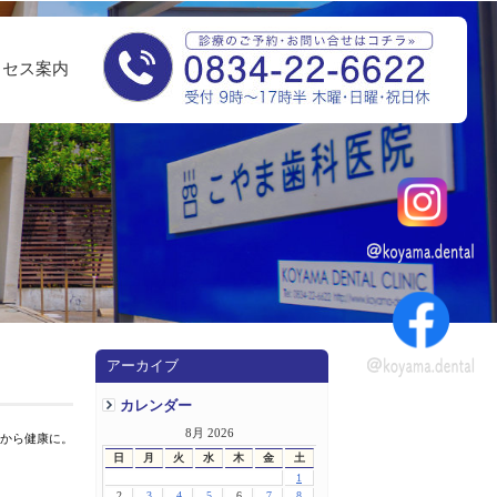
クセス案内
アーカイブ
カレンダー
8月 2026
中から健康に。
日
月
火
水
木
金
土
1
2
3
4
5
6
7
8