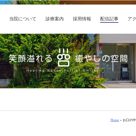
E
当院について
診療案内
採用情報
配信記事
ア
Home
» お口の