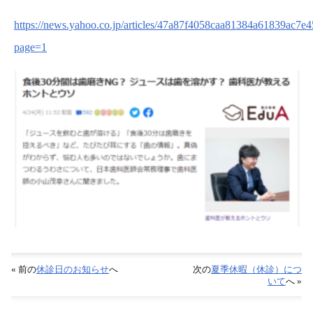
https://news.yahoo.co.jp/articles/47a87f4058caa81384a61839ac7e
page=1
« 前の
休診日のお知らせ
へ
次の
夏季休暇（休診）につ
いて
へ »