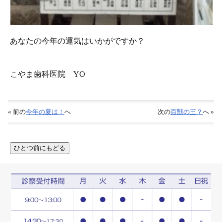
あなたの今年の運気はいかがですか？
こやま歯科医院 YO
« 前の
今年の夏は！
へ
次の
百獣の王？
へ »