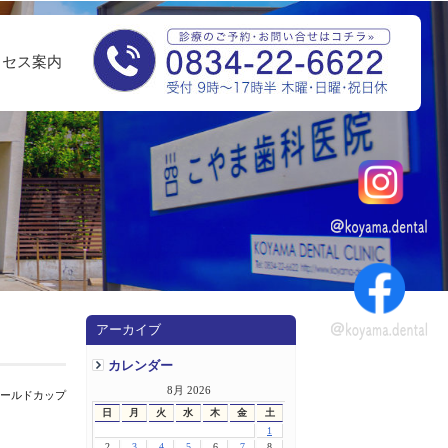
クセス案内
アーカイブ
カレンダー
8月 2026
ワールドカップ
日
月
火
水
木
金
土
1
2
3
4
5
6
7
8