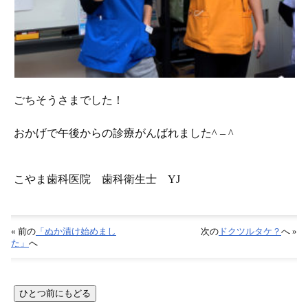
ごちそうさまでした！
おかげで午後からの診療がんばれました^ – ^
こやま歯科医院 歯科衛生士 YJ
« 前の
「ぬか漬け始めまし
次の
ドクツルタケ？
へ »
た」
へ