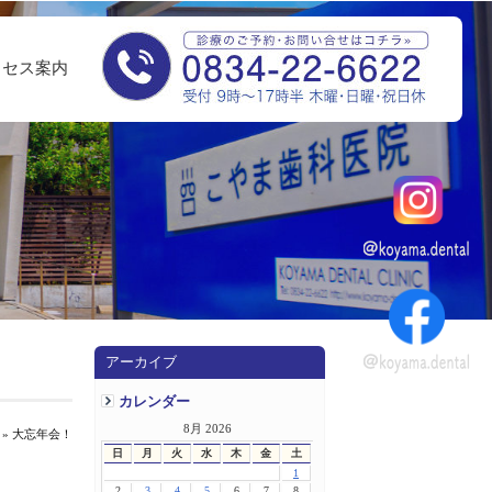
クセス案内
アーカイブ
カレンダー
8月 2026
» 大忘年会！
日
月
火
水
木
金
土
1
2
3
4
5
6
7
8