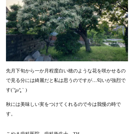
先月下旬から一か月程度白い穂のような花を咲かせるの
で見る分には綺麗だと私は思うのですが…匂いが強烈で
す(´°̥̥̥̥̥̥̥̥ω°̥̥̥̥̥̥̥̥｀)
秋には美味しい実をつけてくれるので今は我慢の時で
す。
こやま歯科医院 歯科衛生士 TH