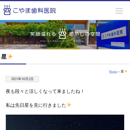
星
Home
» 星
2021年10月2日
夜も段々と涼しくなって来ましたね！
私は先日星を見に行きました