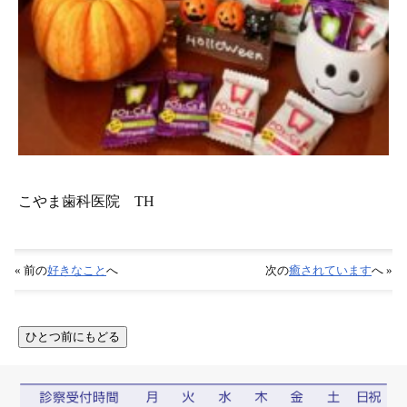
こやま歯科医院 TH
« 前の
好きなこと
へ
次の
癒されています
へ »