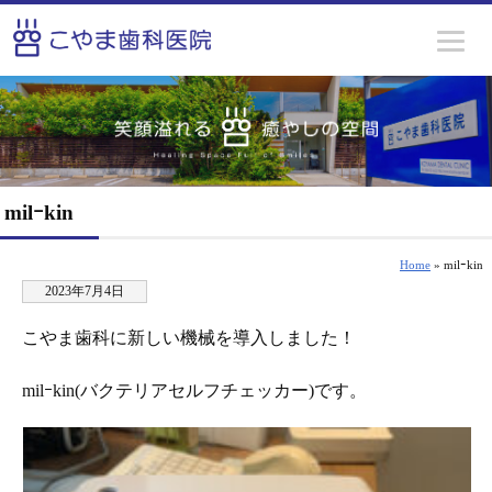
milｰkin
Home
» milｰkin
2023年7月4日
こやま歯科に新しい機械を導入しました！
milｰkin(バクテリアセルフチェッカー)です。