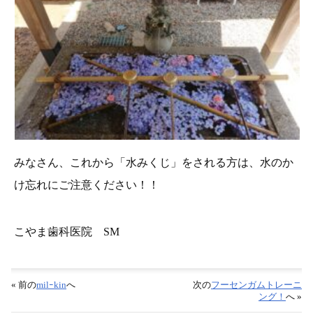
みなさん、これから「水みくじ」をされる方は、水のか
け忘れにご注意ください！！
こやま歯科医院 SM
« 前の
milｰkin
へ
次の
フーセンガムトレーニ
ング！
へ »