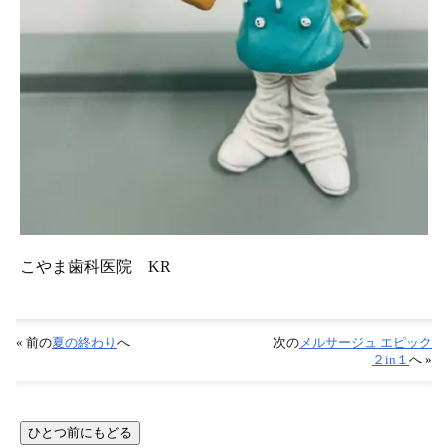
こやま歯科医院 KR
« 前の
夏の終わり
へ
次の
メルサージュ エピック
２in１
へ »