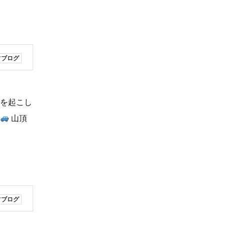
フブログ
反を起こし
山頂
フブログ