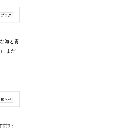
フブログ
いな海と青
） まだ
お知らせ
午前9：