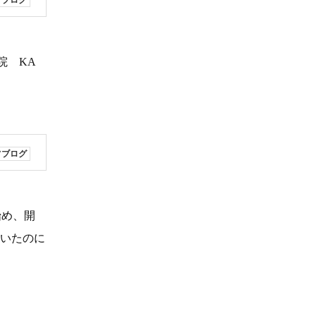
フブログ
院 KA
フブログ
始め、開
ていたのに