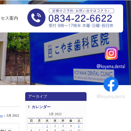
クセス案内
アーカイブ
カレンダー
3月 2022
me
» 3月 2022
日
月
火
水
木
金
土
1
2
3
4
5
6
7
8
9
10
11
12