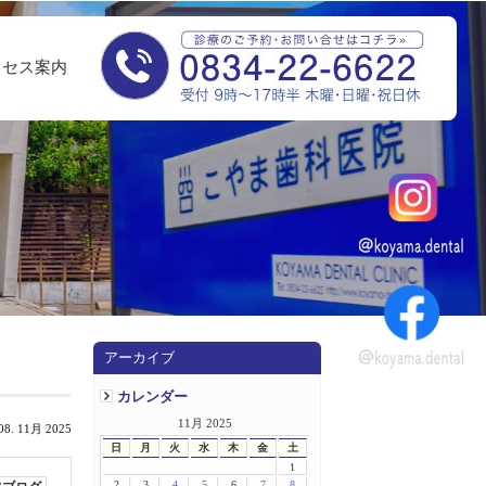
クセス案内
アーカイブ
カレンダー
11月 2025
08. 11月 2025
日
月
火
水
木
金
土
1
2
3
4
5
6
7
8