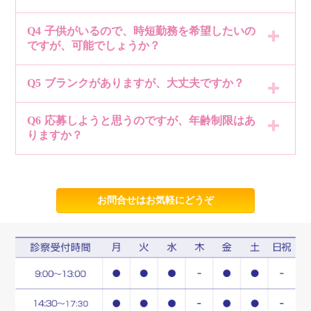
ただし通勤距離に制限を設けていますので、ご相
思いますのでご相談ください。
Q4
子供がいるので、時短勤務を希望したいの
はい、見学は可能です。
談ください。
ですが、可能でしょうか？
事前にご予約をいただければ随時行っています。
Q5
ブランクがありますが、大丈夫ですか？
できる限り無理なく働ける職場にしたいと思って
ぜひ一度、当院の雰囲気や診療の様子を見学にお
います。
越しください。
Q6
応募しようと思うのですが、年齢制限はあ
ブランクがあっても、ご安心ください。
りますか？
正社員、パート共に勤務時間についてはご相談く
ブランクを取り戻せるよう練習、研修を取り入
ださい。
就業規則で定年を60歳と定めているため、応募は
れ、安心して現場復帰できるようサポートいたし
59歳以下としています。
お問合せはお気軽にどうぞ
ます。
予めご了承くださいませ。