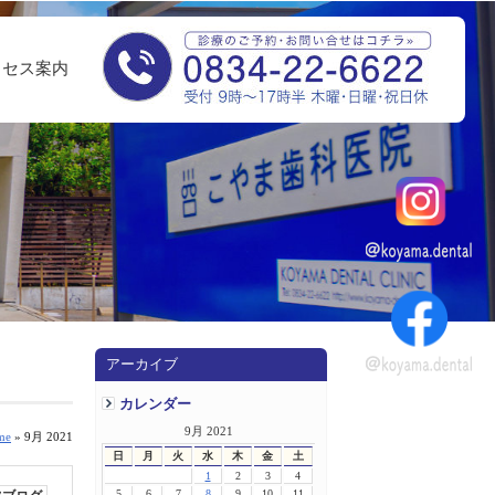
クセス案内
アーカイブ
カレンダー
9月 2021
me
» 9月 2021
日
月
火
水
木
金
土
1
2
3
4
5
6
7
8
9
10
11