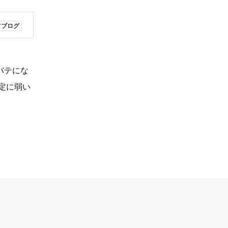
フブログ
バテにな
定に弱い