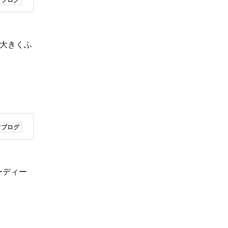
フブログ
大きくふ
フブログ
ーディー